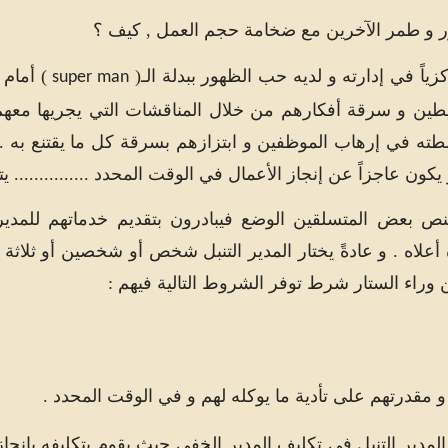
ر و طمر الآخرين مع ضخامة حجم العمل , كيف ؟
زياً في إدارته و لديه حب الظهور ببدلة الـ(
) أمام 
super man
ين و سرقة أفكارهم من خلال المناقشات التي يجريها معهم ب
لطته في إرهاب الموظفين و ابتزازهم بسرقة كل ما يقتنع به . 
ن عاجزاً عن إنجاز الأعمال في الوقت المحدد ............... يت
ص بعض المتسلقين الوضع فيبادرون بتقديم خدماتهم للمدير 
ة أعلاه . و عادةً يختار المدير التنبل شخص أو شخصين أو ثلا
ين وراء الستار شرط توفر الشروط التالية فيهم :
و مقدرتهم على تأدية ما يوكله لهم و في الوقت المحدد .
 المدير التنبل في تكليف المدير الخفي حيث يقوم بتكليفه بإن