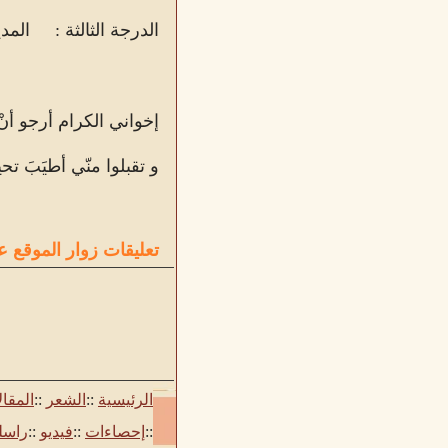
الدرجة الثالثة :
المد
إخواني الكرام أرجو أن
و تقبلوا منّي أطيَبَ تحي
تعليقات زوار الموقع ع
الرئيسية
::
الشعر
::
المقا
::
إحصاءات
::
فيديو
::
راسل