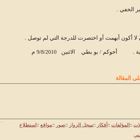
ير الخفي .
ْ لا أكون أبهمت أو اختصرت للدرجة التي لم توصل .
ة .
أخوكم / بو بطي
الاثنين
9/8/2010 م
لى المقالة
لات
::
المؤلفات
::
أفكار
::
سجل الزوار
::
صور
::
مواقع
::
استطلاع
ني