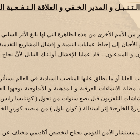
لـتـنـبـل و المدير الخـفي و العلاقة الـنـفـعـية ال
ر من الأمم الأخرى من هذه الظاهرة التي لها بالغ الأثر السلبي ع
الأحيان إلى إحباط عمليات التنمية و إفشال المشاريع التقدمية
ون و المبدعـون . قاد عمليا الإفشال أولـئـك التنابل لأنَّ نج
ب العليا أو ما يطلق عليها المناصب السيادية في العالم يستأثر 
ظلة الانتماءات العرقية و المذهبية و الأيدلوجية بوجهها الخ
 شاشات التلفزيون قبل بضع سنوات من تحول ( كونتليسا رايس
يرةً للخارجية إثر استقالة ( كولن باول ) من منصبه كوزيرٍ للخا
صب مستشار الأمن القومي يحتاج لتخصص أكاديمي مختلف عن م