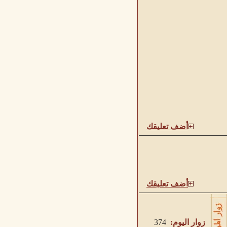
أضف تعليقك
أضف تعليقك
زوار اليوم:
374